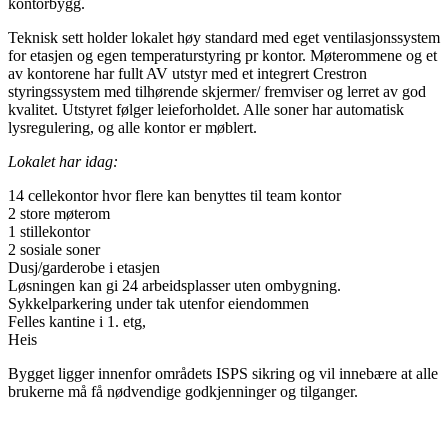
kontorbygg.
Teknisk sett holder lokalet høy standard med eget ventilasjonssystem
for etasjen og egen temperaturstyring pr kontor. Møterommene og et
av kontorene har fullt AV utstyr med et integrert Crestron
styringssystem med tilhørende skjermer/ fremviser og lerret av god
kvalitet. Utstyret følger leieforholdet. Alle soner har automatisk
lysregulering, og alle kontor er møblert.
Lokalet har idag:
14 cellekontor hvor flere kan benyttes til team kontor
2 store møterom
1 stillekontor
2 sosiale soner
Dusj/garderobe i etasjen
Løsningen kan gi 24 arbeidsplasser uten ombygning.
Sykkelparkering under tak utenfor eiendommen
Felles kantine i 1. etg,
Heis
Bygget ligger innenfor områdets ISPS sikring og vil innebære at alle
brukerne må få nødvendige godkjenninger og tilganger.