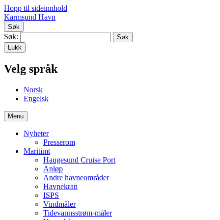
Hopp til sideinnhold
Karmsund Havn
Søk
Søk:
Lukk
Velg språk
No
rsk
En
gelsk
Menu
Nyheter
Presserom
Maritimt
Haugesund Cruise Port
Anløp
Andre havneområder
Havnekran
ISPS
Vindmåler
Tidevannsstrøm-måler