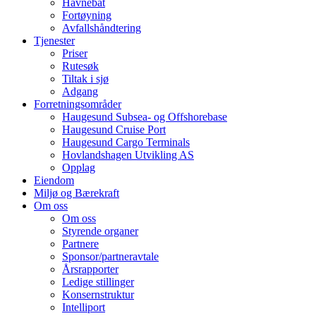
Havnebåt
Fortøyning
Avfallshåndtering
Tjenester
Priser
Rutesøk
Tiltak i sjø
Adgang
Forretningsområder
Haugesund Subsea- og Offshorebase
Haugesund Cruise Port
Haugesund Cargo Terminals
Hovlandshagen Utvikling AS
Opplag
Eiendom
Miljø og Bærekraft
Om oss
Om oss
Styrende organer
Partnere
Sponsor/partneravtale
Årsrapporter
Ledige stillinger
Konsernstruktur
Intelliport