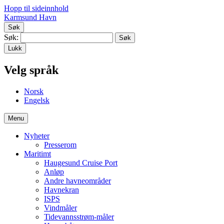
Hopp til sideinnhold
Karmsund Havn
Søk
Søk:
Lukk
Velg språk
No
rsk
En
gelsk
Menu
Nyheter
Presserom
Maritimt
Haugesund Cruise Port
Anløp
Andre havneområder
Havnekran
ISPS
Vindmåler
Tidevannsstrøm-måler