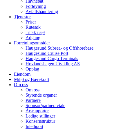
Havnebåt
Fortøyning
Avfallshåndtering
Tjenester
Priser
Rutesøk
Tiltak i sjø
Adgang
Forretningsområder
Haugesund Subsea- og Offshorebase
Haugesund Cruise Port
Haugesund Cargo Terminals
Hovlandshagen Utvikling AS
Opplag
Eiendom
Miljø og Bærekraft
Om oss
Om oss
Styrende organer
Partnere
Sponsor/partneravtale
Årsrapporter
Ledige stillinger
Konsernstruktur
Intelliport