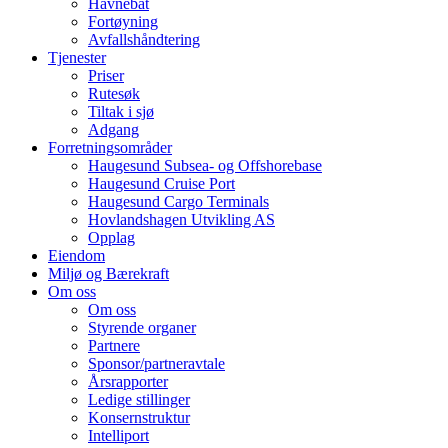
Havnebåt
Fortøyning
Avfallshåndtering
Tjenester
Priser
Rutesøk
Tiltak i sjø
Adgang
Forretningsområder
Haugesund Subsea- og Offshorebase
Haugesund Cruise Port
Haugesund Cargo Terminals
Hovlandshagen Utvikling AS
Opplag
Eiendom
Miljø og Bærekraft
Om oss
Om oss
Styrende organer
Partnere
Sponsor/partneravtale
Årsrapporter
Ledige stillinger
Konsernstruktur
Intelliport