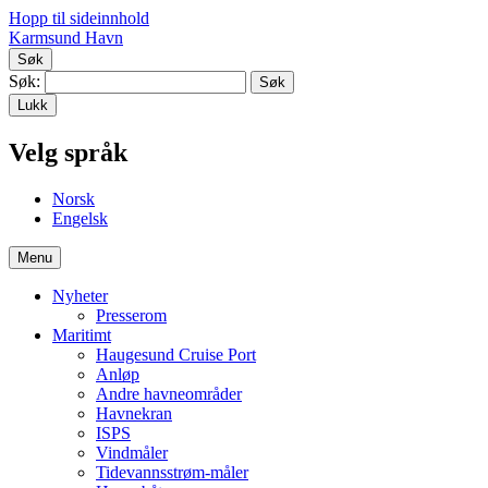
Hopp til sideinnhold
Karmsund Havn
Søk
Søk:
Lukk
Velg språk
No
rsk
En
gelsk
Menu
Nyheter
Presserom
Maritimt
Haugesund Cruise Port
Anløp
Andre havneområder
Havnekran
ISPS
Vindmåler
Tidevannsstrøm-måler