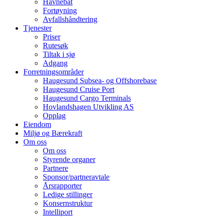
Havnebåt
Fortøyning
Avfallshåndtering
Tjenester
Priser
Rutesøk
Tiltak i sjø
Adgang
Forretningsområder
Haugesund Subsea- og Offshorebase
Haugesund Cruise Port
Haugesund Cargo Terminals
Hovlandshagen Utvikling AS
Opplag
Eiendom
Miljø og Bærekraft
Om oss
Om oss
Styrende organer
Partnere
Sponsor/partneravtale
Årsrapporter
Ledige stillinger
Konsernstruktur
Intelliport