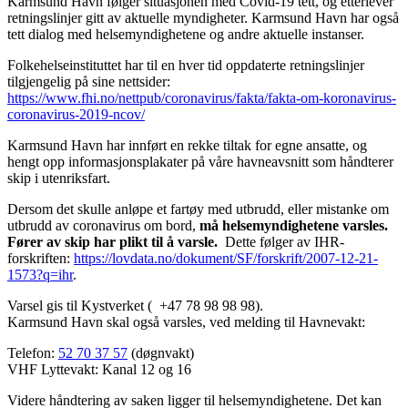
Karmsund Havn følger situasjonen med Covid-19 tett, og etterlever
retningslinjer gitt av aktuelle myndigheter. Karmsund Havn har også
tett dialog med helsemyndighetene og andre aktuelle instanser.
Folkehelseinstituttet har til en hver tid oppdaterte retningslinjer
tilgjengelig på sine nettsider:
https://www.fhi.no/nettpub/coronavirus/fakta/fakta-om-koronavirus-
coronavirus-2019-ncov/
Karmsund Havn har innført en rekke tiltak for egne ansatte, og
hengt opp informasjonsplakater på våre havneavsnitt som håndterer
skip i utenriksfart.
Dersom det skulle anløpe et fartøy med utbrudd, eller mistanke om
utbrudd av coronavirus om bord,
må helsemyndighetene varsles.
Fører av skip har plikt til å varsle.
Dette følger av IHR-
forskriften:
https://lovdata.no/dokument/SF/forskrift/2007-12-21-
1573?q=ihr
.
Varsel gis til Kystverket ( +47 78 98 98 98).
Karmsund Havn skal også varsles, ved melding til Havnevakt:
Telefon:
52 70 37 57
(døgnvakt)
VHF Lyttevakt: Kanal 12 og 16
Videre håndtering av saken ligger til helsemyndighetene. Det kan