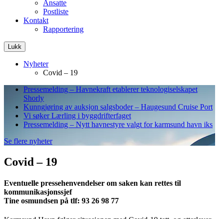
Ansatte
Postliste
Kontakt
Rapportering
Lukk
Nyheter
Covid – 19
Pressemelding – Havnekraft etablerer teknologiselskapet
Shorly
Kunngjøring av auksjon salgsboder – Haugesund Cruise Port
Vi søker Lærling i byggdrifterfaget
Pressemelding – Nytt havnestyre valgt for karmsund havn iks
Se flere nyheter
Covid – 19
Eventuelle pressehenvendelser om saken kan rettes til
kommunikasjonssjef
Tine osmundsen på tlf: 93 26 98 77