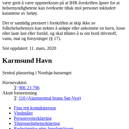
være greit å være oppmerksom på at IHR-forskriften åpner for at
helsemyndighetene kan iverksette tiltak mot personer inkludert
karantene av fartøy.
Det er samtidig presisert i forskriften at skip ikke av
folkehelsehensyn kan nektes å anløpe eller ankomme en havn, losse
eller laste last eller forråd, og skal tillates å ta om bord drivstoff,
vann, mat og forsyninger (§ 17).
Sist oppdatert: 11. mars, 2020
Karmsund Havn
Sentral plassering i Nordsjø-bassenget
Havnevakten
T:
906 23 796
Akutt forurensning
T:
110 (Alarmsentral brann Sør-Vest)
Finn rett kontaktperson
Vindmåler
Personvernerklæring
Tilgjengelighetserklæring
Redegjørelse etter åpenhetsloven