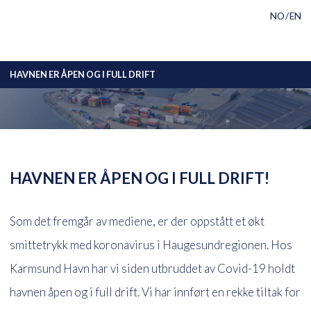
V
KARMSUND
Hopp til sideinnhold
RSK
G
E
NO
EN
L
HAVN
G
S
P
R
HAVNEN ER ÅPEN OG I FULL DRIFT
Å
K
HAVNEN ER ÅPEN OG I FULL DRIFT!
Som det fremgår av mediene, er der oppstått et økt
smittetrykk med koronavirus i Haugesundregionen. Hos
Karmsund Havn har vi siden utbruddet av Covid-19 holdt
havnen åpen og i full drift. Vi har innført en rekke tiltak for