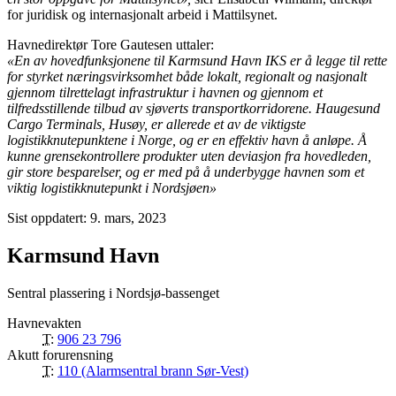
for juridisk og internasjonalt arbeid i Mattilsynet.
Havnedirektør Tore Gautesen uttaler:
«En av hovedfunksjonene til Karmsund Havn IKS er å legge til rette
for styrket næringsvirksomhet både lokalt, regionalt og nasjonalt
gjennom tilrettelagt infrastruktur i havnen og gjennom et
tilfredsstillende tilbud av sjøverts transportkorridorene. Haugesund
Cargo Terminals, Husøy, er allerede et av de viktigste
logistikknutepunktene i Norge, og er en effektiv havn å anløpe. Å
kunne grensekontrollere produkter uten deviasjon fra hovedleden,
gir store besparelser, og er med på å underbygge havnen som et
viktig logistikknutepunkt i Nordsjøen»
Sist oppdatert: 9. mars, 2023
Karmsund Havn
Sentral plassering i Nordsjø-bassenget
Havnevakten
T:
906 23 796
Akutt forurensning
T:
110 (Alarmsentral brann Sør-Vest)