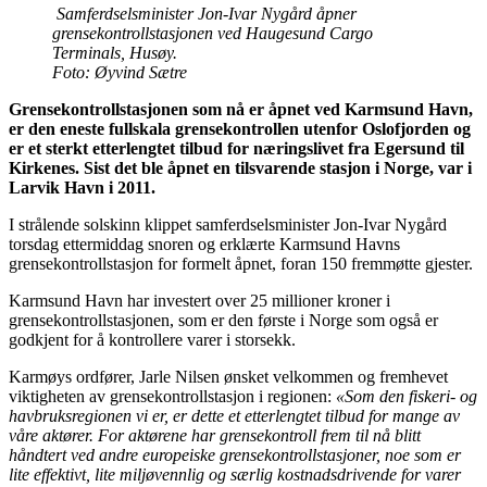
Samferdselsminister Jon-Ivar Nygård åpner
grensekontrollstasjonen ved Haugesund Cargo
Terminals, Husøy.
Foto: Øyvind Sætre
Grensekontrollstasjonen som nå er åpnet ved Karmsund Havn,
er den eneste fullskala grensekontrollen utenfor Oslofjorden og
er et sterkt etterlengtet tilbud for næringslivet fra Egersund til
Kirkenes. Sist det ble åpnet en tilsvarende stasjon i Norge, var i
Larvik Havn i 2011.
I strålende solskinn klippet samferdselsminister Jon-Ivar Nygård
torsdag ettermiddag snoren og erklærte Karmsund Havns
grensekontrollstasjon for formelt åpnet, foran 150 fremmøtte gjester.
Karmsund Havn har investert over 25 millioner kroner i
grensekontrollstasjonen, som er den første i Norge som også er
godkjent for å kontrollere varer i storsekk.
Karmøys ordfører, Jarle Nilsen ønsket velkommen og fremhevet
viktigheten av grensekontrollstasjon i regionen:
«Som den fiskeri- og
havbruksregionen vi er, er dette et
etterlengtet tilbud for mange av
våre aktører. For aktørene har grensekontroll frem til nå blitt
håndtert ved andre europeiske grensekontrollstasjoner, noe som er
lite effektivt, lite miljøvennlig og særlig kostnadsdrivende for varer