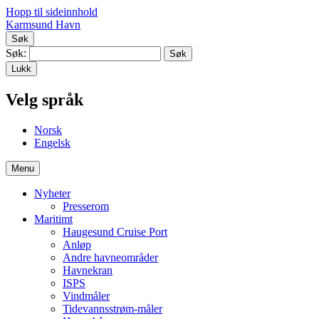
Hopp til sideinnhold
Karmsund Havn
Søk
Søk:
Lukk
Velg språk
No
rsk
En
gelsk
Menu
Nyheter
Presserom
Maritimt
Haugesund Cruise Port
Anløp
Andre havneområder
Havnekran
ISPS
Vindmåler
Tidevannsstrøm-måler