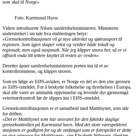
som skal til Norge»
Foto: Karmsund Havn
Videre introduserte Nilsen samferdselsministeren. Ministeren
understreket i sin tale hva etableringen betyr:
«Grensekontrollstasjonen vil gi mye aktivitet og sjøtransport til
regionen. Som igjen skaper vekst og verdier både lokalt og
regionalt, men også nasjonalt. Når jeg klipper snora her, så er vi
offisielt enda litt tettere knyttet til resten av verden»
Deretter åpnet samferdselsministeren porten inn til et av
kontrollrommene, og klippet snoren.
Som en følge av EØS-avtalen, er Norge en del av den ytre grensen
av EØS-området. For å beskytte folkehelse og dyrehelsen i Europa,
skal alle varer av animalsk opprinnelse og levende dyr gjennomgå
veterinærkontroll før de slippes inn i EØS-området.
Grensekontrollstasjonen er et samarbeid med Mattilsynet, som står
for driften.
«Det er Mattilsynet som har ansvaret for den faktiske daglige
grensekontrollen på Karmsund havn. Med det store varespekteret
stasjonen er godkjent for og de omfanget som er forespeilet er dette
en stor oppgave for Mattilsynet»,
sier Elisabeth Wilmann, direktør