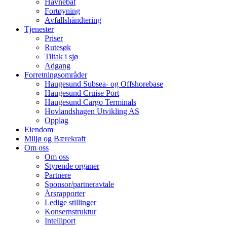
Havnebåt
Fortøyning
Avfallshåndtering
Tjenester
Priser
Rutesøk
Tiltak i sjø
Adgang
Forretningsområder
Haugesund Subsea- og Offshorebase
Haugesund Cruise Port
Haugesund Cargo Terminals
Hovlandshagen Utvikling AS
Opplag
Eiendom
Miljø og Bærekraft
Om oss
Om oss
Styrende organer
Partnere
Sponsor/partneravtale
Årsrapporter
Ledige stillinger
Konsernstruktur
Intelliport