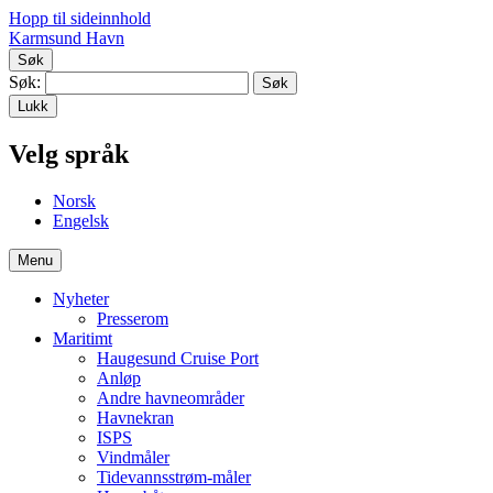
Hopp til sideinnhold
Karmsund Havn
Søk
Søk:
Lukk
Velg språk
No
rsk
En
gelsk
Menu
Nyheter
Presserom
Maritimt
Haugesund Cruise Port
Anløp
Andre havneområder
Havnekran
ISPS
Vindmåler
Tidevannsstrøm-måler