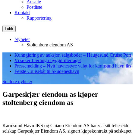
Ansatte
Postliste
Kontakt
Rapportering
Lukk
Nyheter
Stoltenberg eiendom AS
Kunngjøring av auksjon salgsboder – Haugesund Cruise Port
Vi søker Lærling i byggdrifterfaget
Pressemelding – Nytt havnestyre valgt for karmsund havn iks
Første Cruisebåt til Skudeneshavn
Se flere nyheter
Garpeskjær eiendom as kjøper
stoltenberg eiendom as
Karmsund Havn IKS og Caiano Eiendom AS har via sitt felleseide
selskap Garpeskjær Eiendom AS, signert kjøpskontrakt på selskapet