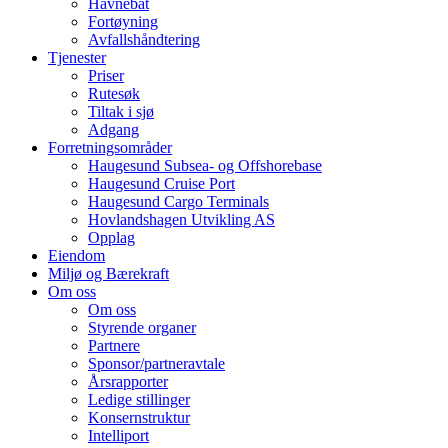
Havnebåt
Fortøyning
Avfallshåndtering
Tjenester
Priser
Rutesøk
Tiltak i sjø
Adgang
Forretningsområder
Haugesund Subsea- og Offshorebase
Haugesund Cruise Port
Haugesund Cargo Terminals
Hovlandshagen Utvikling AS
Opplag
Eiendom
Miljø og Bærekraft
Om oss
Om oss
Styrende organer
Partnere
Sponsor/partneravtale
Årsrapporter
Ledige stillinger
Konsernstruktur
Intelliport