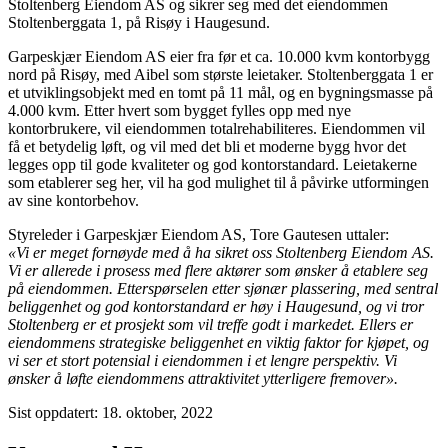
Stoltenberg Eiendom AS og sikrer seg med det eiendommen
Stoltenberggata 1, på Risøy i Haugesund.
Garpeskjær Eiendom AS eier fra før et ca. 10.000 kvm kontorbygg
nord på Risøy, med Aibel som største leietaker. Stoltenberggata 1 er
et utviklingsobjekt med en tomt på 11 mål, og en bygningsmasse på
4.000 kvm. Etter hvert som bygget fylles opp med nye
kontorbrukere, vil eiendommen totalrehabiliteres. Eiendommen vil
få et betydelig løft, og vil med det bli et moderne bygg hvor det
legges opp til gode kvaliteter og god kontorstandard. Leietakerne
som etablerer seg her, vil ha god mulighet til å påvirke utformingen
av sine kontorbehov.
Styreleder i Garpeskjær Eiendom AS, Tore Gautesen uttaler:
«Vi er meget fornøyde med å ha sikret oss Stoltenberg Eiendom AS.
Vi er allerede i prosess med flere
aktører som ønsker å etablere seg
på eiendommen. Etterspørselen etter sjønær plassering, med
sentral
beliggenhet og god kontorstandard er høy i Haugesund, og vi tror
Stoltenberg er et prosjekt
som vil treffe godt i markedet. Ellers er
eiendommens strategiske beliggenhet en viktig faktor for
kjøpet, og
vi ser et stort potensial i eiendommen i et lengre perspektiv. Vi
ønsker å løfte
eiendommens attraktivitet ytterligere fremover».
Sist oppdatert: 18. oktober, 2022