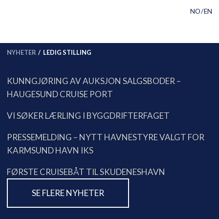
V
STILLING:
KARMSUND
Hopp til sideinnhold
RSK
G
E
NO
EN
L
HAVN
G
S
P
R
NYHETER
LEDIG STILLING
Å
K
KUNNGJØRING AV AUKSJON SALGSBODER –
HAUGESUND CRUISE PORT
VI SØKER LÆRLING I BYGGDRIFTERFAGET
PRESSEMELDING – NYTT HAVNESTYRE VALGT FOR
KARMSUND HAVN IKS
FØRSTE CRUISEBÅT TIL SKUDENESHAVN
SE FLERE NYHETER